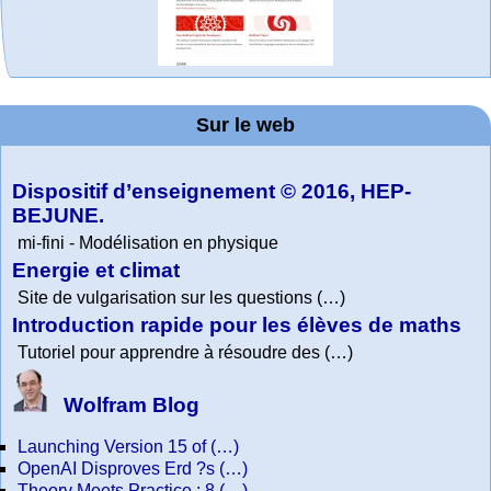
MATHCURVE.CO
Office fédéral de
WolframTones :
La société 2018
Arts-Scènes
Online math
TED Talks
Wolfram
Wolfram
expliquée à mon
Demonstrations
la statistique
Mathematica
practice and
Generate a
M
Project. College
Composition
grand-père
Sur le web
lessons
Tutorial
Collection
Physics
Dispositif d’enseignement © 2016, HEP-
BEJUNE.
mi-fini - Modélisation en physique
Energie et climat
Site de vulgarisation sur les questions (…)
Introduction rapide pour les élèves de maths
Tutoriel pour apprendre à résoudre des (…)
Wolfram Blog
Launching Version 15 of (…)
OpenAI Disproves Erd ?s (…)
Theory Meets Practice : 8 (…)