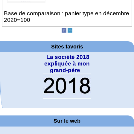
Base de comparaison : panier type en décembre
2020=100
Sites favoris
La société 2018
expliquée à mon
grand-père
MATHCURVE.CO
Office fédéral de
WolframTones :
Arts-Scènes
Wolfram web
Online math
TED Talks
Wolfram
Wolfram
Education Portal
la statistique
Mathematica
practice and
resources
Generate a
M
Composition
Sur le web
lessons
Tutorial
Collection