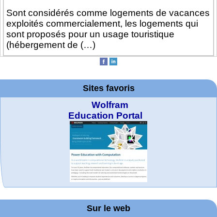
Sont considérés comme logements de vacances
exploités commercialement, les logements qui
sont proposés pour un usage touristique
(hébergement de (…)
Sites favoris
Wolfram
Education Portal
MATHCURVE.CO
Office fédéral de
WolframTones :
Arts-Scènes
Wolfram web
Online math
TED Talks
Wolfram
Wolfram
Demonstrations
la statistique
Mathematica
practice and
resources
Generate a
M
Project. College
Composition
Sur le web
lessons
Tutorial