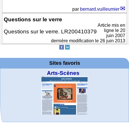
par
bernard.vuilleumier
Questions sur le verre
Article mis en
ligne le
20
Questions sur le verre. LR200410379
juin 2007
dernière modification le 26 juin 2013
Sites favoris
Arts-Scènes
MATHCURVE.CO
Office fédéral de
La société 2018
Wolfram web
Online math
TED Talks
Wolfram
Wolfram
Wolfram
Education Portal
expliquée à mon
Demonstrations
la statistique
Mathematica
practice and
resources
M