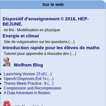
Project. College
grand-père
Sur le web
lessons
Tutorial
Collection
Physics
Dispositif d’enseignement © 2016, HEP-
BEJUNE.
mi-fini - Modélisation en physique
Energie et climat
Site de vulgarisation sur les questions (…)
Introduction rapide pour les élèves de maths
Tutoriel pour apprendre à résoudre des (…)
Wolfram Blog
Launching Version 15 of (…)
OpenAI Disproves Erd ?s (…)
Theory Meets Practice : 8 (…)
Compression and Recompression
A Data Adventure in Boston,