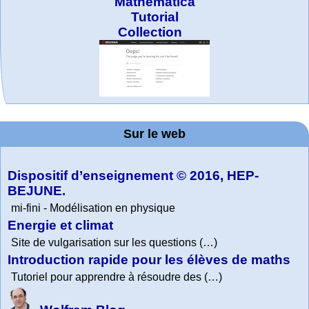
Mathematica
Tutorial
Collection
MATHCURVE.CO
Office fédéral de
La société 2018
WolframTones :
Arts-Scènes
Wolfram web
Online math
TED Talks
Wolfram
Education Portal
expliquée à mon
la statistique
practice and
resources
Generate a
M
Composition
grand-père
Sur le web
lessons
Dispositif d’enseignement © 2016, HEP-
BEJUNE.
mi-fini - Modélisation en physique
Energie et climat
Site de vulgarisation sur les questions (…)
Introduction rapide pour les élèves de maths
Tutoriel pour apprendre à résoudre des (…)