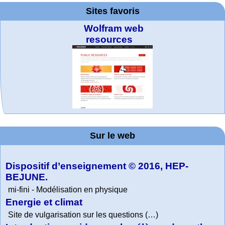
Sites favoris
Wolfram web
resources
MATHCURVE.CO
Office fédéral de
WolframTones :
La société 2018
Online math
TED Talks
Wolfram
Wolfram
Wolfram
Education Portal
expliquée à mon
Demonstrations
la statistique
Mathematica
practice and
Generate a
M
Project. College
Composition
grand-père
Sur le web
lessons
Tutorial
Collection
Physics
Dispositif d’enseignement © 2016, HEP-
BEJUNE.
mi-fini - Modélisation en physique
Energie et climat
Site de vulgarisation sur les questions (…)