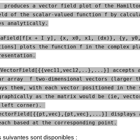
] produces a vector field plot of the Hamilton
eld of the scalar-valued function f by calcula
es analytically.
aField[f[x + I y], {x, x0, x1, (dx)}, {y, y0,
tions] plots the function f in the complex pla
resentation.
VectorField[{{vec11,vec12,..},...}] accepts a
ar array  f two-dimensional vectors (larger th
ays them, with each vector positioned in the s
graphically as the matrix would be (ie, vector
 left corner). 
ectorField[{{pt,vec},{pt,vec},...}] displays a
each based at the corresponding point.
 suivantes sont disponibles :