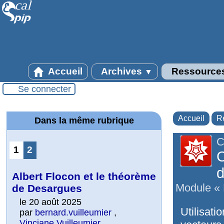
Accueil
Archives
Ressource
▼
Se connecter
Accueil
R
Dans la même rubrique
C
1
2
C
d
Albert Flocon et le théorème
Module « 
de Desargues
le 20 août 2025
Utilisat
par
bernard.vuilleumier
,
Vinciane Vuilleumier