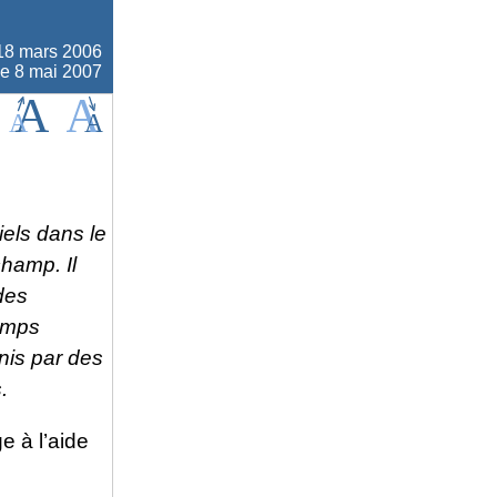
18 mars 2006
le 8 mai 2007
els dans le
hamp. Il
des
amps
nis par des
.
e à l’aide