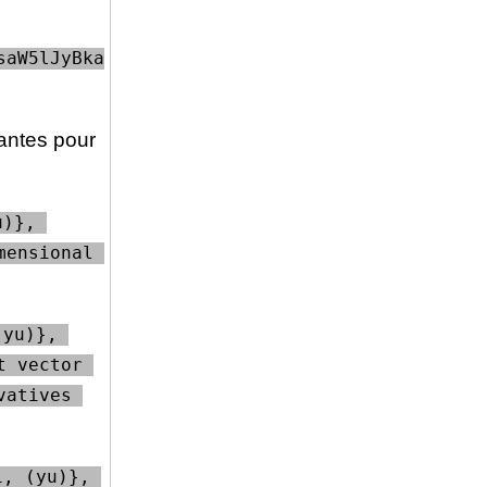
saW5lJyBka
vantes pour
)}, 
ensional 
yu)}, 
 vector 
atives 
, (yu)}, 