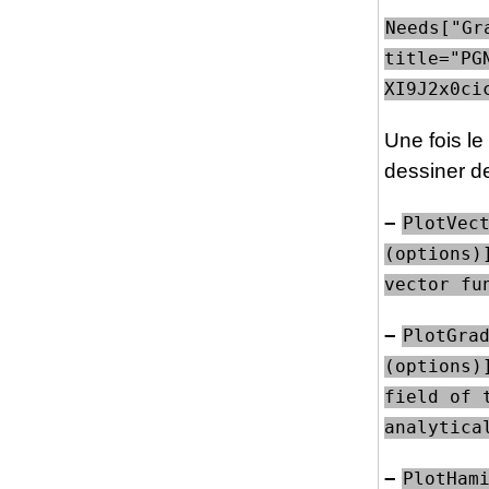
Needs["Gr
title="PG
XI9J2x0ci
Une fois l
dessiner d
–
PlotVect
(options)
vector fu
–
PlotGrad
(options)
field of 
analytica
–
PlotHami