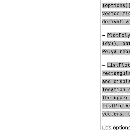
(options)
vector fi
derivativ
–
PlotPoly
(dy)}, op
Polya rep
–
ListPlot
rectangul
and displ
location 
the upper
ListPlotV
vectors, 
Les options