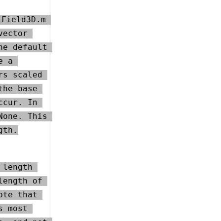
Field3D.m 
ector 
e default 
 a 
s scaled 
he base 
cur. In 
one. This 
gth.
length 
ength of 
te that 
 most 