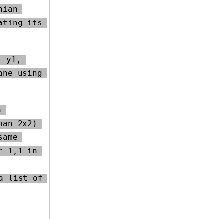
ian 
ting its 
 y1, 
ne using 
 
an 2x2) 
ame 
 1,1 in 
 list of 