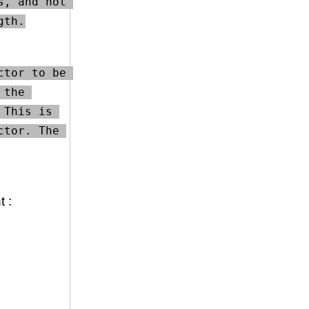
, and not 
gth.
tor to be 
the 
This is 
tor. The 
t :