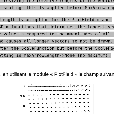
r resizing the relative lengths of the vectors
r scaling. This is applied before MaxArrowLen
Length is an option for the PlotField.m and 
3D.m functions that determines the longest vec
e value is compared to the magnitudes of all  
nd causes all longer vectors to not be drawn. 
fter the ScaleFunction but before the ScaleFac
etting is MaxArrowLength->None (no maximum).
en utilisant le module « PlotField » le champ suivan