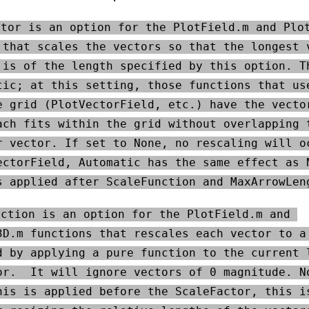
tor is an option for the PlotField.m and Plot
 that scales the vectors so that the longest v
 is of the length specified by this option. Th
tic; at this setting, those functions that use
e grid (PlotVectorField, etc.) have the vector
ach fits within the grid without overlapping t
r vector. If set to None, no rescaling will oc
ectorField, Automatic has the same effect as N
s applied after ScaleFunction and MaxArrowLen
ction is an option for the PlotField.m and 
3D.m functions that rescales each vector to a 
d by applying a pure function to the current l
or.  It will ignore vectors of 0 magnitude. No
his is applied before the ScaleFactor, this is