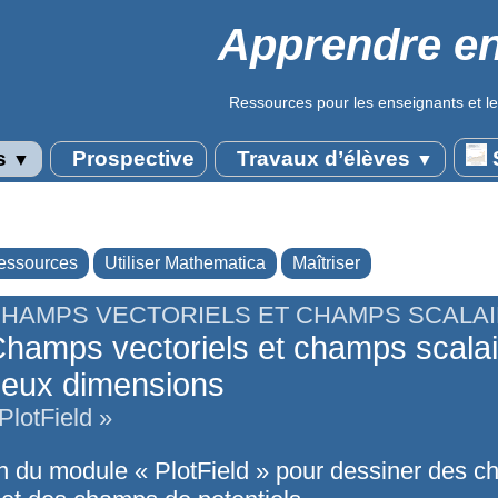
Apprendre en
Ressources pour les enseignants et le
s
Prospective
Travaux d’élèves
S
▼
▼
essources
Utiliser Mathematica
Maîtriser
HAMPS VECTORIELS ET CHAMPS SCALA
hamps vectoriels et champs scalai
eux dimensions
PlotField »
ion du module « PlotField » pour dessiner des 