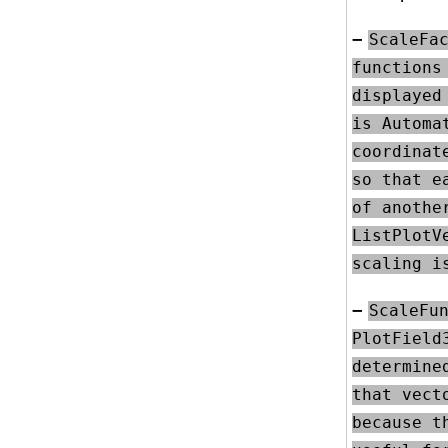
–
ScaleFac
functions
displayed
is Automa
coordinat
so that e
of anothe
ListPlotV
scaling i
–
ScaleFun
PlotField
determine
that vect
because t