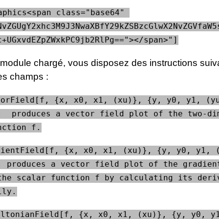
aphics<span class="base64" 
NvZGUgY2xhc3M9J3NwaXBfY29kZSBzcGlwX2NvZGVfaW5
c+UGxvdEZpZWxkPC9jb2RlPg=="></span>"]
e module chargé, vous disposez des instructions sui
es champs :
orField[f, {x, x0, x1, (xu)}, {y, y0, y1, (yu
]  produces a vector field plot of the two-dim
nction f.
ientField[f, {x, x0, x1, (xu)}, {y, y0, y1, (
] produces a vector field plot of the gradient
the scalar function f by calculating its deriv
lly.
ltonianField[f, {x, x0, x1, (xu)}, {y, y0, y1