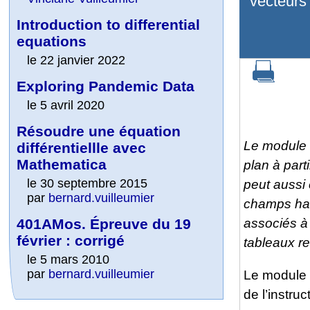
vecteurs
Introduction to differential
equations
le 22 janvier 2022
Exploring Pandemic Data
le 5 avril 2020
Résoudre une équation
Le module 
différentiellle avec
Mathematica
plan à par
le 30 septembre 2015
peut aussi 
par
bernard.vuilleumier
champs ham
401AMos. Épreuve du 19
associés à
février : corrigé
tableaux r
le 5 mars 2010
par
bernard.vuilleumier
Le module s
de l’instruc