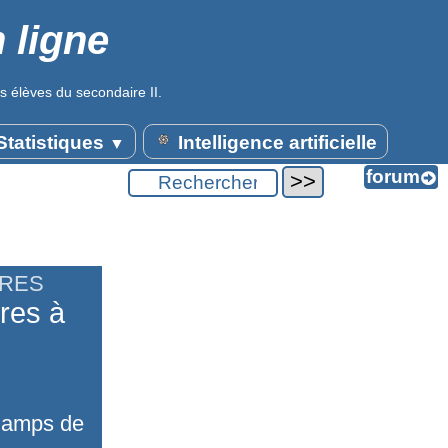
 ligne
s élèves du secondaire II.
tatistiques
Intelligence artificielle
▼
IRES
res à
champs de