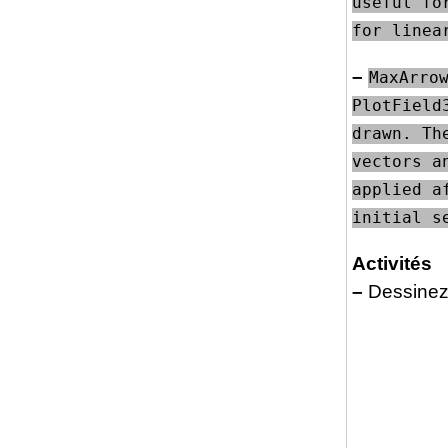
useful fo
for linea
–
MaxArrow
PlotField
drawn. Th
vectors a
applied a
initial s
Activités
–
Dessinez, 