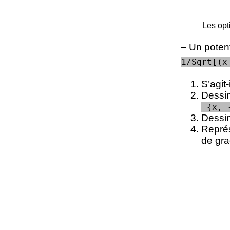
Les opt
–
Un potent
1/Sqrt[(x
S’agit
Dessin
 {x, 
Dessin
Représ
de gra