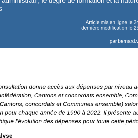
 administratif, le degré de formation et la natur
s
Article mis en ligne le
2
dernière modification le 2
par
bernard.v
consultation donne accès aux dépenses par niveau ad
onfédération, Cantons et concordats ensemble, C
Cantons, concordats et Communes ensemble) selon
on pour chaque année de 1990 à 2022. Il présente a
ique l’évolution des dépenses pour toute cette péri
alyse