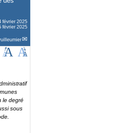
e des
4 février 2025
5 février 2025
uilleumier
ministratif
ommunes
 le degré
ussi sous
ode.