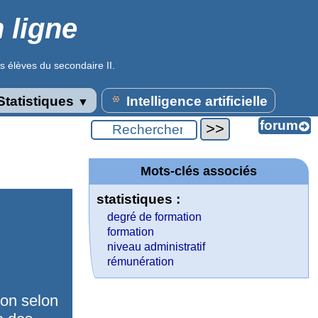
 ligne
s élèves du secondaire II.
tatistiques
Intelligence artificielle
▼
Mots-clés associés
statistiques :
degré de formation
formation
niveau administratif
rémunération
on selon