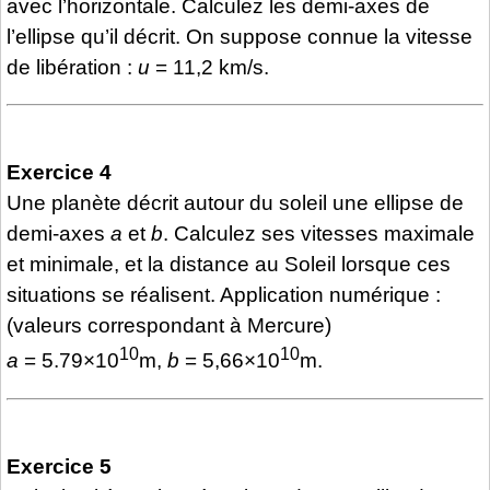
avec l’horizontale. Calculez les demi-axes de
l’ellipse qu’il décrit. On suppose connue la vitesse
de libération :
u
= 11,2 km/s.
Exercice 4
Une planète décrit autour du soleil une ellipse de
demi-axes
a
et
b
. Calculez ses vitesses maximale
et minimale, et la distance au Soleil lorsque ces
situations se réalisent. Application numérique :
(valeurs correspondant à Mercure)
10
10
a
= 5.79×10
m,
b
= 5,66×10
m.
Exercice 5