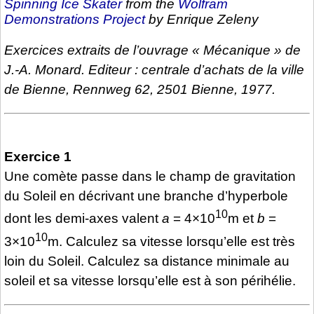
Spinning Ice Skater
from the
Wolfram
Demonstrations Project
by Enrique Zeleny
Exercices extraits de l’ouvrage « Mécanique » de
J.-A. Monard. Editeur : centrale d’achats de la ville
de Bienne, Rennweg 62, 2501 Bienne, 1977.
Exercice 1
Une comète passe dans le champ de gravitation
du Soleil en décrivant une branche d’hyperbole
10
dont les demi-axes valent
a
= 4×10
m et
b
=
10
3×10
m. Calculez sa vitesse lorsqu’elle est très
loin du Soleil. Calculez sa distance minimale au
soleil et sa vitesse lorsqu’elle est à son périhélie.