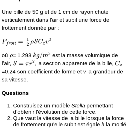
Une bille de 50 g et de 1 cm de rayon chute
verticalement dans l’air et subit une force de
frottement donnée par :
F
f
r
o
t
t
=
1
2
ρ
S
C
x
v
2
ρ
k
g
/
m
3
où
= 1.293
est la masse volumique de
S
=
π
r
2
C
x
l’air,
, la section apparente de la bille,
=0.24 son coefficient de forme et
v
la grandeur de
sa vitesse.
Questions
Construisez un modèle
Stella
permettant
d’obtenir l’évolution de cette force.
Que vaut la vitesse de la bille lorsque la force
de frottement qu’elle subit est égale à la moitié