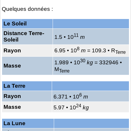
Quelques données :
Le Soleil
Distance Terre-
11
1.5 • 10
m
Soleil
8
Rayon
6.95 • 10
m
= 109.3 • R
Terre
30
1.989 • 10
kg
= 332946 •
Masse
M
Terre
La Terre
6
Rayon
6.371 • 10
m
24
Masse
5.97 • 10
kg
La Lune