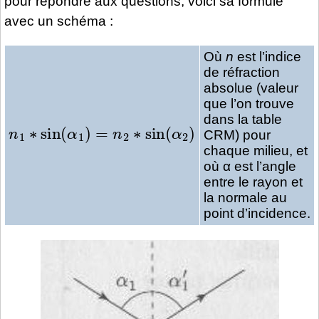
pour répondre aux questions, voici sa formule
avec un schéma :
Où
n
est l’indice
de réfraction
absolue (valeur
que l’on trouve
dans la table
n
1
∗
sin
(
α
1
)
=
n
2
∗
sin
(
α
2
)
CRM) pour
chaque milieu, et
où α est l’angle
entre le rayon et
la normale au
point d’incidence.