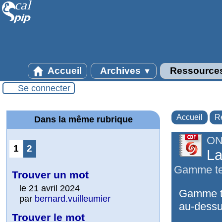
Accueil
Archives
Ressource
▼
Se connecter
Accueil
R
Dans la même rubrique
ON
1
2
La
Gamme tem
Trouver un mot
le 21 avril 2024
Gamme te
par
bernard.vuilleumier
au-dessu
Trouver le mot