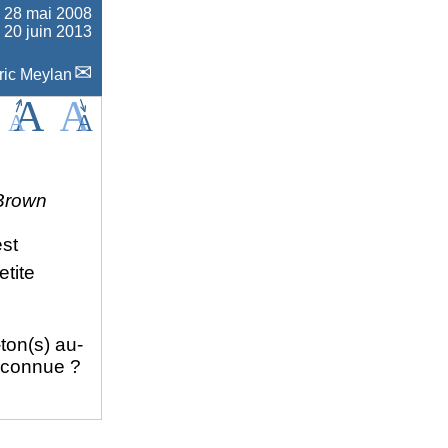
e
28 mai 2008
e 20 juin 2013
ric Meylan
Brown
st
tite
ton(s) au-
connue ?