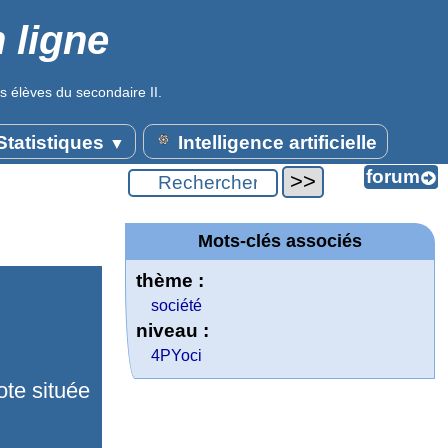
 ligne
s élèves du secondaire II.
tatistiques
Intelligence artificielle
▼
Mots-clés associés
thème :
société
niveau :
4PYoci
te située