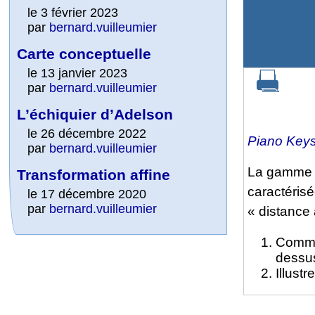
le 3 février 2023
par
bernard.vuilleumier
Carte conceptuelle
le 13 janvier 2023
par
bernard.vuilleumier
L’échiquier d’Adelson
le 26 décembre 2022
Piano Key
par
bernard.vuilleumier
La gamme c
Transformation affine
caractéris
le 17 décembre 2020
par
bernard.vuilleumier
« distance 
Commen
dessus
Illust