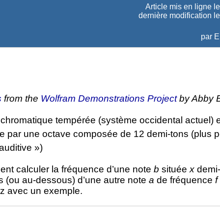
Article mis en ligne l
dernière modification l
par
E
s
from the
Wolfram Demonstrations Project
by Abby 
hromatique tempérée (système occidental actuel) e
ée par une octave composée de 12 demi-tons (plus pe
auditive »)
t calculer la fréquence d’une note
b
située
x
demi-
 (ou au-dessous) d’une autre note
a
de fréquence
f
rez avec un exemple.