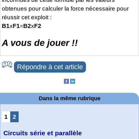
obtenues pour calculer la force nécessaire pour
réussir cet exploit :
B1
x
F1
=
B2
x
F2
A vous de jouer !!
Répondre à cet article
Dans la même rubrique
1
2
Circuits série et parallèle