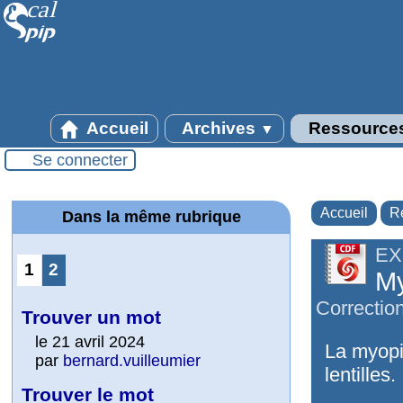
Accueil
Archives
Ressource
▼
Se connecter
Accueil
R
Dans la même rubrique
EX
1
2
My
Correction
Trouver un mot
le 21 avril 2024
La myopi
par
bernard.vuilleumier
lentilles.
Trouver le mot