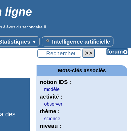
 ligne
s élèves du secondaire II.
tatistiques
Intelligence artificielle
▼
Mots-clés associés
notion IDS :
modèle
activité :
observer
thème :
 à des
science
niveau :