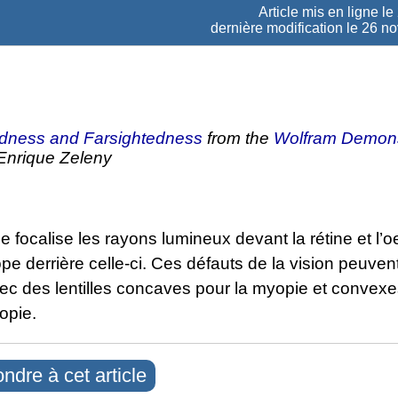
Article mis en ligne le
dernière modification le 26 
dness and Farsightedness
from the
Wolfram Demons
Enrique Zeleny
e focalise les rayons lumineux devant la rétine et l’oe
e derrière celle-ci. Ces défauts de la vision peuvent
vec des lentilles concaves pour la myopie et convex
opie.
ndre à cet article