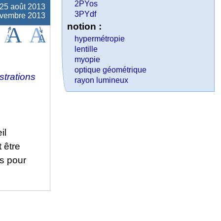
2PYos
25 août 2013
3PYdf
novembre 2013
notion :
hypermétropie
lentille
myopie
optique géométrique
trations
rayon lumineux
il
 être
es pour