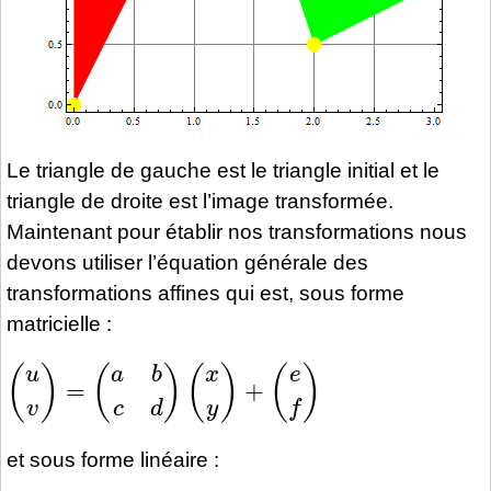
Le triangle de gauche est le triangle initial et le
triangle de droite est l’image transformée.
Maintenant pour établir nos transformations nous
devons utiliser l’équation générale des
transformations affines qui est, sous forme
matricielle :
(
u
v
)
=
(
a
b
c
d
)
(
x
y
)
+
(
e
f
)
et sous forme linéaire :