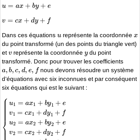
u
=
a
x
+
b
y
+
e
v
=
c
x
+
d
y
+
f
u
x
Dans ces équations
représente la coordonnée
du point transformé (un des points du triangle vert)
v
y
et
représente la coordonnée
du point
transformé. Donc pour trouver les coefficients
a
,
b
,
c
,
d
,
e
,
f
nous devons résoudre un système
d’équations avec six inconnues et par conséquent
six équations qui est le suivant :
{
u
1
=
a
x
1
+
b
y
1
+
e
v
1
=
c
x
1
+
d
y
1
+
f
u
2
=
a
x
2
+
b
y
2