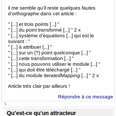
il me semble qu’il reste quelques fautes
d’orthographe dans cet article :
" [...] et trois points [...] "
" [...] du point transformé [...] " 2 x
" [...] système d’équations [...] qui est le
suivant : "
" [...] à attribuer [...] "
" [...] sur un (?) point quelconque [...] "
" [...] cette transformation [...] "
" [...] nous pouvons utiliser le module [...] "
" [...] qui doit être téléchargé [...] "
" [...] du module
IteratedMapping
[...] " 2 x
Article très clair par ailleurs !
Répondre à ce message
Qu’est-ce qu’un attracteur