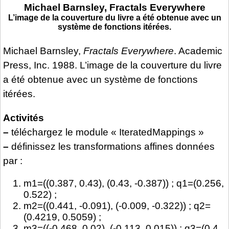
Michael Barnsley, Fractals Everywhere
L’image de la couverture du livre a été obtenue avec un
système de fonctions itérées.
Michael Barnsley,
Fractals Everywhere
. Academic
Press, Inc. 1988. L’image de la couverture du livre
a été obtenue avec un système de fonctions
itérées.
Activités
–
téléchargez le module « IteratedMappings »
–
définissez les transformations affines données
par :
m1=((0.387, 0.43), (0.43, -0.387)) ; q1=(0.256,
0.522) ;
m2=((0.441, -0.091), (-0.009, -0.322)) ; q2=
(0.4219, 0.5059) ;
m3=((-0.468, 0.02), (-0.113, 0.015)) ; q3=(0.4,