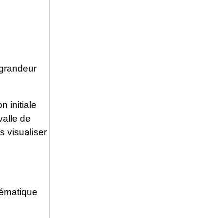
 grandeur
n initiale
alle de
s visualiser
nématique