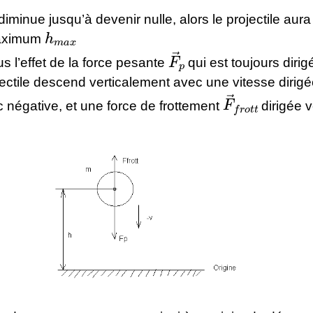
diminue jusqu’à devenir nulle, alors le projectile aura 
h
m
a
x
aximum
F
→
p
s l’effet de la force pesante
qui est toujours dirig
jectile descend verticalement avec une vitesse dirigé
F
→
f
r
o
t
t
 négative, et une force de frottement
dirigée v