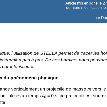
Article mis en ligne le
27
dernière modification le
par
Dan
que, l’utilisation de STELLA permet de tracer les hor
 intégration pas à pas. De ces horaires nous pouvon
 caractéristiques.
on du phénomène physique
lance verticalement un projectile de masse
m
vers le
v
0
t
0
 initiale
au temps
= 0 s, ce projectile est soumi
te :