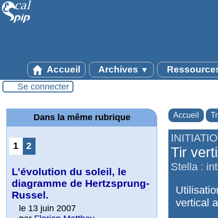
Accueil
Archives
Ressource
▼
Se connecter
Accueil
T
Dans la même rubrique
INITIATI
1
2
Tir vert
Stella : 
L’évolution du soleil, le
diagramme de Hertzsprung-
Utilisati
Russel.
vertical 
le 13 juin 2007