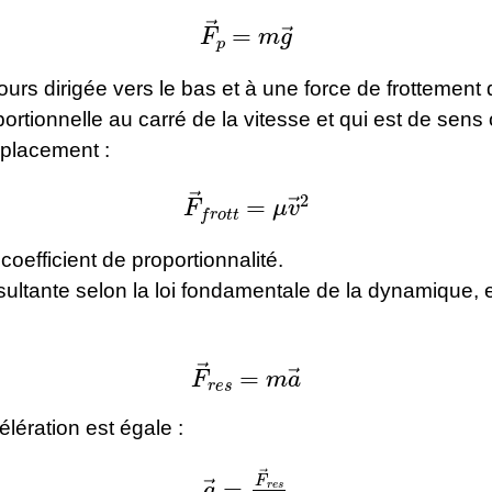
F
→
p
=
m
g
→
jours dirigée vers le bas et à une force de frottement d
portionnelle au carré de la vitesse et qui est de sen
placement :
F
→
f
r
o
t
t
=
μ
v
→
2
 coefficient de proportionnalité.
sultante selon la loi fondamentale de la dynamique, 
F
→
r
e
s
=
m
a
→
élération est égale :
a
→
=
F
→
r
e
s
m