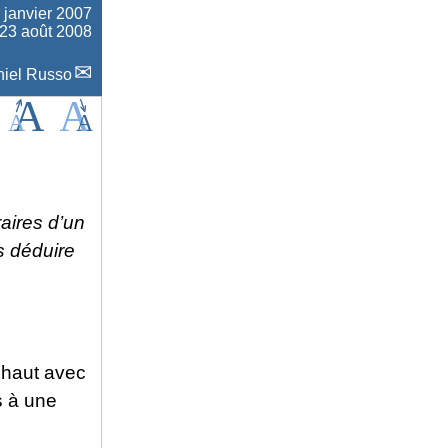
 janvier 2007
 23 août 2008
iel Russo
aires d’un
s déduire
 haut avec
s à une