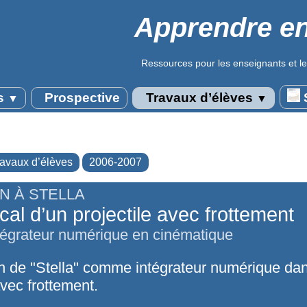
Apprendre en
Ressources pour les enseignants et le
s
Prospective
Travaux d’élèves
S
▼
▼
ravaux d’élèves
2006-2007
ON À STELLA
ical d’un projectile avec frottement
intégrateur numérique en cinématique
on de "Stella" comme intégrateur numérique dan
avec frottement.