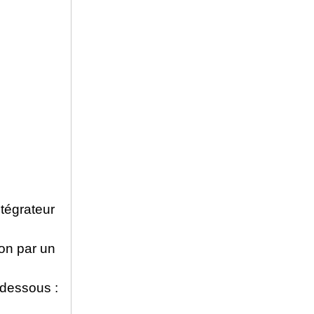
ntégrateur
ion par un
dessous :