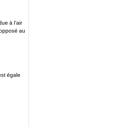
ue à l’air
s opposé au
est égale