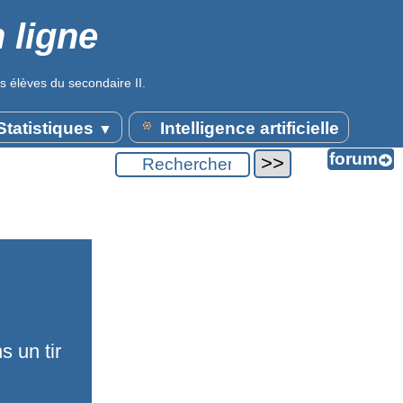
 ligne
s élèves du secondaire II.
tatistiques
Intelligence artificielle
▼
s un tir