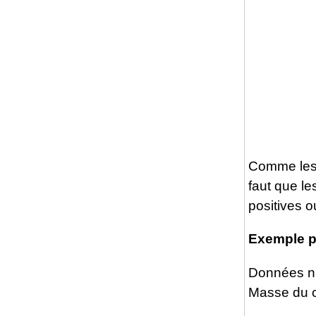
Comme les r
faut que le
positives o
Exemple pr
Données n
Masse du c