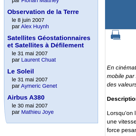
par
Florian Matthey
Observation de la Terre
le 8 juin 2007
par
Alex Huynh
Satellites Géostationnaires
et Satellites à Défilement
le 31 mai 2007
par
Laurent Chuat
En cinémati
Le Soleil
mobile par
le 31 mai 2007
des valeurs
par
Aymeric Genet
Airbus A380
Descripti
le 30 mai 2007
par
Mathieu Joye
Lorsqu’on 
une vitesse
force pesan