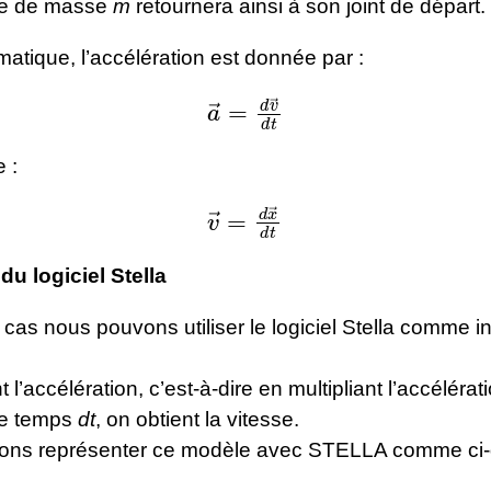
ile de masse
m
retournera ainsi à son joint de départ.
matique, l’accélération est donnée par :
a
→
=
d
v
→
d
t
e :
v
→
=
d
x
→
d
t
 du logiciel Stella
cas nous pouvons utiliser le logiciel Stella comme i
.
 l’accélération, c’est-à-dire en multipliant l’accélérat
 de temps
dt
, on obtient la vitesse.
ons représenter ce modèle avec STELLA comme ci-