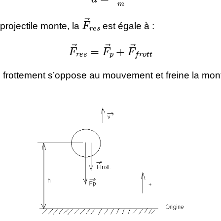
F
→
r
e
s
projectile monte, la
est égale à :
F
→
r
e
s
=
F
→
p
+
F
→
f
r
o
t
t
e frottement s’oppose au mouvement et freine la mon