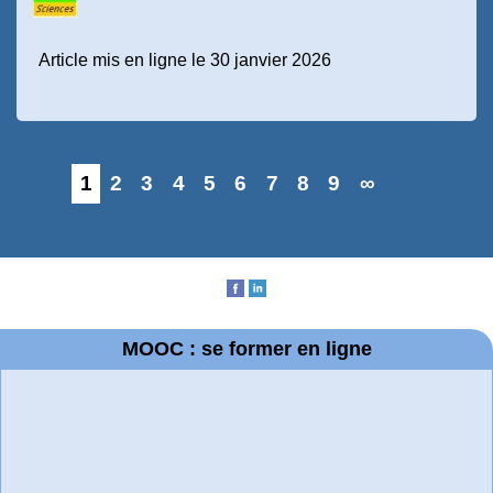
Article mis en ligne le 30 janvier 2026
1
2
3
4
5
6
7
8
9
∞
MOOC : se former en ligne