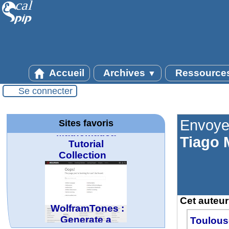
Accueil
Archives
Ressource
▼
Wolfram
Mathematica
Se connecter
Tutorial
Collection
Envoye
Sites favoris
Tiago 
WolframTones :
Generate a
Composition
Cet auteur 
Toulous
MATHCURVE.CO
Office fédéral de
La société 2018
Wolfram web
Online math
TED Talks
Wolfram
Wolfram