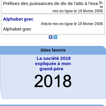
tic
Préfixes des puissances de dix de l’atto à l’exa.
le
mis en ligne le 19 février 2006
Alphabet grec
Article mis en ligne le 19 février 2006
Alphabet grec
Sites favoris
La société 2018
expliquée à mon
grand-père
MATHCURVE.CO
WolframTones :
Arts-Scènes
Wolfram web
Online math
TED Talks
Wolfram
Wolfram
Wolfram
Education Portal
Demonstrations
Mathematica
practice and
resources
Generate a
M