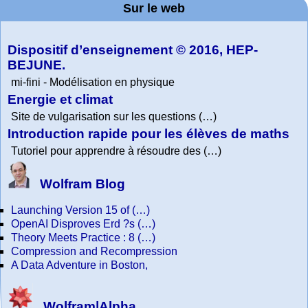
Project. College
Composition
Sur le web
lessons
Tutorial
Collection
Physics
Dispositif d’enseignement © 2016, HEP-
BEJUNE.
mi-fini - Modélisation en physique
Energie et climat
Site de vulgarisation sur les questions (…)
Introduction rapide pour les élèves de maths
Tutoriel pour apprendre à résoudre des (…)
Wolfram Blog
Launching Version 15 of (…)
OpenAI Disproves Erd ?s (…)
Theory Meets Practice : 8 (…)
Compression and Recompression
A Data Adventure in Boston,
Wolfram|Alpha