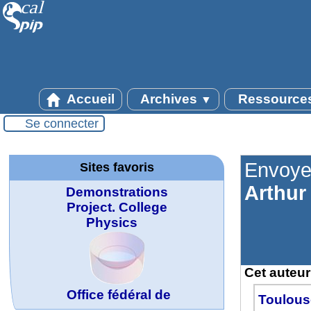
Accueil
Archives
Ressource
▼
Wolfram
Se connecter
Demonstrations
Project. College
Envoye
Physics
Sites favoris
Arthur
Office fédéral de
la statistique
Cet auteur 
Toulous
WolframTones :
La société 2018
Arts-Scènes
Wolfram web
Online math
TED Talks
Wolfram
Wolfram