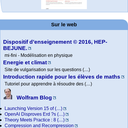
MATHCURVE.CO
Office fédéral de
La société 2018
Arts-Scènes
Online math
TED Talks
Wolfram
Wolfram
Wolfram
Education Portal
expliquée à mon
Demonstrations
la statistique
Mathematica
practice and
M
Project. College
grand-père
Sur le web
lessons
Tutorial
Collection
Physics
Dispositif d’enseignement © 2016, HEP-
BEJUNE.
mi-fini - Modélisation en physique
Energie et climat
Site de vulgarisation sur les questions (…)
Introduction rapide pour les élèves de maths
Tutoriel pour apprendre à résoudre des (…)
Wolfram Blog
Launching Version 15 of (…)
OpenAI Disproves Erd ?s (…)
Theory Meets Practice : 8 (…)
Compression and Recompression