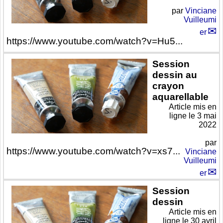
par
Vinciane
Vuilleumi
er
https://www.youtube.com/watch?v=Hu5...
Session
dessin au
crayon
aquarellable
Article mis en
ligne le
3 mai
2022
par
https://www.youtube.com/watch?v=xs7...
Vinciane
Vuilleumi
er
Session
dessin
Article mis en
ligne le
30 avril