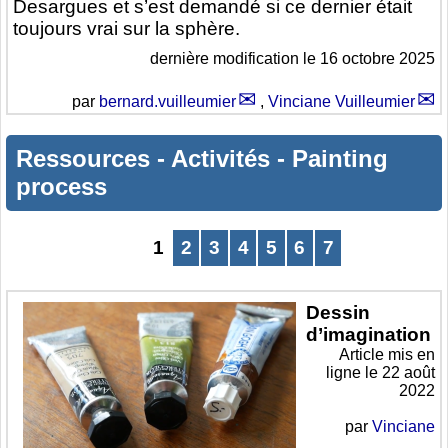
Desargues et s’est demandé si ce dernier était
toujours vrai sur la sphère.
dernière modification le 16 octobre 2025
par
bernard.vuilleumier
,
Vinciane Vuilleumier
Ressources
-
Activités
-
Painting
process
1
2
3
4
5
6
7
Dessin
d’imagination
Article mis en
ligne le
22 août
2022
par
Vinciane