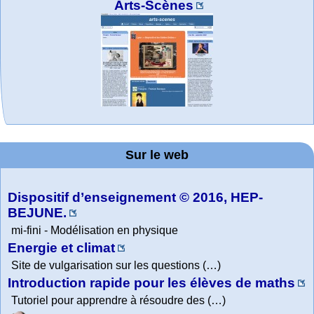
Arts-Scènes
MATHCURVE.CO
Office fédéral de
WolframTones :
Wolfram web
Online math
TED Talks
Wolfram
Wolfram
Wolfram
Education Portal
Demonstrations
la statistique
Mathematica
practice and
resources
Generate a
M
Project. College
Composition
Sur le web
lessons
Tutorial
Collection
Physics
Dispositif d’enseignement © 2016, HEP-
BEJUNE.
mi-fini - Modélisation en physique
Energie et climat
Site de vulgarisation sur les questions (…)
Introduction rapide pour les élèves de maths
Tutoriel pour apprendre à résoudre des (…)