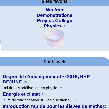
Sites favoris
Wolfram
Demonstrations
Project. College
Physics
MATHCURVE.CO
Office fédéral de
WolframTones :
La société 2018
Arts-Scènes
Wolfram web
Online math
TED Talks
Wolfram
Education Portal
expliquée à mon
la statistique
practice and
resources
Generate a
M
Composition
grand-père
Sur le web
lessons
Dispositif d’enseignement © 2016, HEP-
BEJUNE.
mi-fini - Modélisation en physique
Energie et climat
Site de vulgarisation sur les questions (…)
Introduction rapide pour les élèves de maths