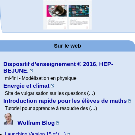
MATHCURVE.CO
WolframTones :
La société 2018
Arts-Scènes
Wolfram web
Online math
Wolfram
Wolfram
Wolfram
Education Portal
expliquée à mon
Demonstrations
Mathematica
practice and
resources
Generate a
M
Project. College
Composition
grand-père
Sur le web
lessons
Tutorial
Collection
Physics
Dispositif d’enseignement © 2016, HEP-
BEJUNE.
mi-fini - Modélisation en physique
Energie et climat
Site de vulgarisation sur les questions (…)
Introduction rapide pour les élèves de maths
Tutoriel pour apprendre à résoudre des (…)
Wolfram Blog
Launching Version 15 of (…)