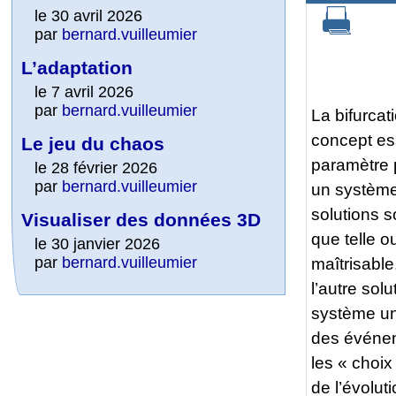
le 30 avril 2026
par
bernard.vuilleumier
L’adaptation
le 7 avril 2026
par
bernard.vuilleumier
La bifurcat
concept es
Le jeu du chaos
paramètre 
le 28 février 2026
par
bernard.vuilleumier
un système
solutions 
Visualiser des données 3D
que telle o
le 30 janvier 2026
par
bernard.vuilleumier
maîtrisabl
l’autre sol
système un
des événem
les « choix
de l’évoluti