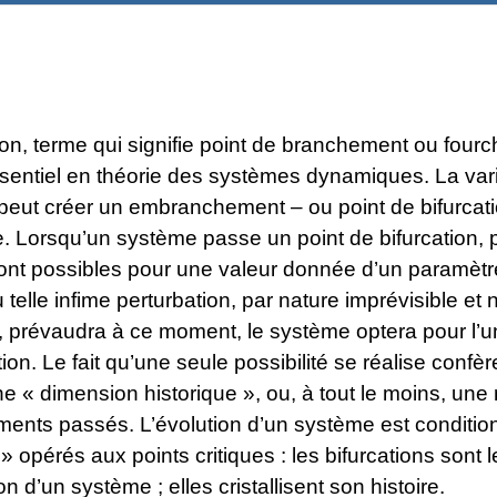
ion, terme qui signifie point de branchement ou fourc
sentiel en théorie des systèmes dynamiques. La vari
peut créer un embranchement – ou point de bifurcat
. Lorsqu’un système passe un point de bifurcation, 
sont possibles pour une valeur donnée d’un paramètr
u telle infime perturbation, par nature imprévisible et 
e, prévaudra à ce moment, le système optera pour l’
ution. Le fait qu’une seule possibilité se réalise confè
e « dimension historique », ou, à tout le moins, un
ents passés. L’évolution d’un système est conditio
 » opérés aux points critiques : les bifurcations sont 
on d’un système ; elles cristallisent son histoire.