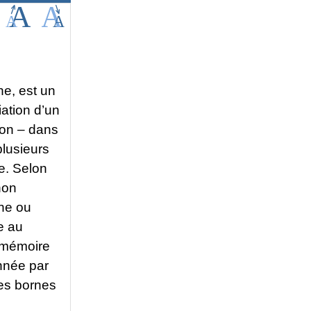
he, est un
ation d’un
ion – dans
plusieurs
e. Selon
non
une ou
re au
e mémoire
nnée par
les bornes