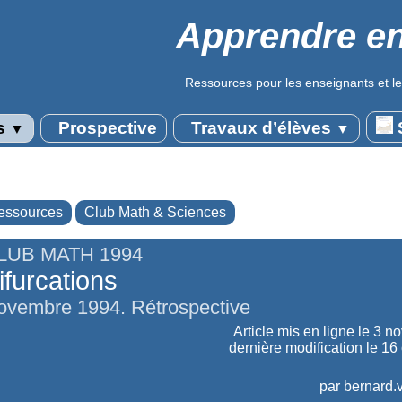
Apprendre en
Ressources pour les enseignants et le
s
Prospective
Travaux d’élèves
S
▼
▼
essources
Club Math & Sciences
LUB MATH 1994
ifurcations
ovembre 1994. Rétrospective
Article mis en ligne le
3 n
dernière modification le 16
par
bernard.v