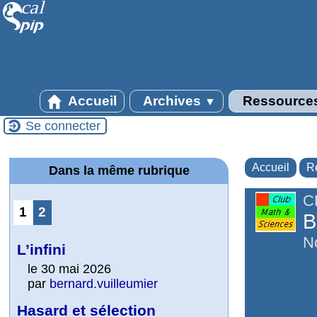
Accueil
Archives
Ressource
▼
Se connecter
Accueil
R
Dans la même rubrique
C
1
2
B
N
L’infini
le 30 mai 2026
par
bernard.vuilleumier
Hasard et sélection