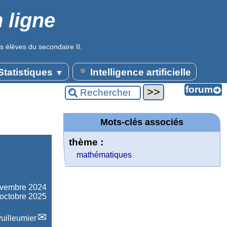
 ligne
s élèves du secondaire II.
tatistiques
Intelligence artificielle
▼
Mots-clés associés
thème :
mathématiques
ovembre 2024
 octobre 2025
uilleumier