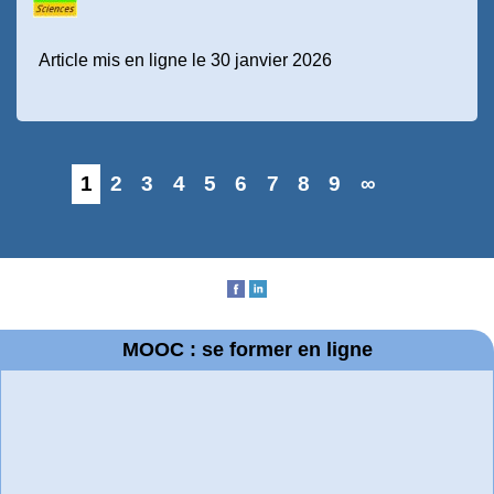
Article mis en ligne le 30 janvier 2026
1
2
3
4
5
6
7
8
9
∞
MOOC : se former en ligne