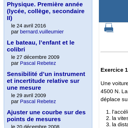
Physique. Première année
(lycée, collège, secondaire
II)
le 24 avril 2016
par
bernard.vuilleumier
Le bateau, l’enfant et le
colibri
le 27 décembre 2009
par
Pascal Rebetez
Exercice 1
Sensibilité d’un instrument
et incertitude relative sur
Une voiture
une mesure
4500 N. La
le 29 avril 2009
déplace sur
par
Pascal Rebetez
Ajuster une courbe sur des
l’accél
la vit
points de mesures
la dis
le 20 décembre 2008