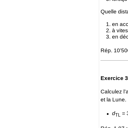
Quelle dist
en acc
à vite
en déc
Rép. 10’50
Exercice 3
Calculez l’
et la Lune.
d
= 
TL