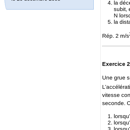
la déc
subit,
N lors
la dist
Rép. 2 m/s
Exercice 2
Une grue s
L’accélérat
vitesse con
seconde. Ca
lorsqu
lorsqu
lorsqu