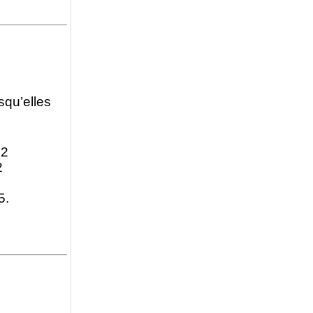
squ’elles
 2
2
5.