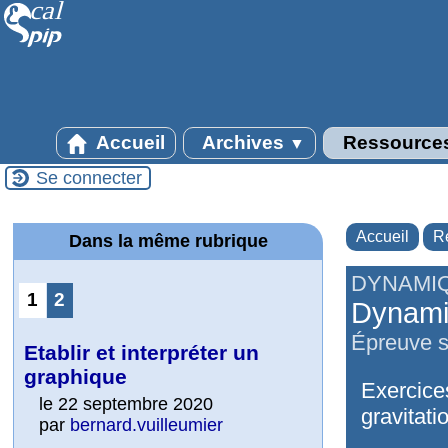
Accueil
Archives
Ressource
▼
Se connecter
Accueil
R
Dans la même rubrique
DYNAMI
1
2
Dynamiq
Épreuve su
Etablir et interpréter un
graphique
Exercices
le 22 septembre 2020
gravitati
par
bernard.vuilleumier