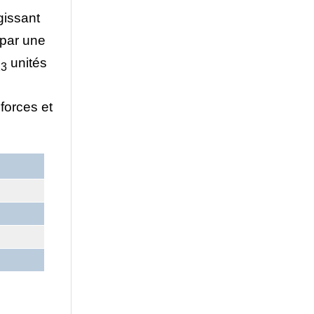
gissant
 par une
unités
23
forces et