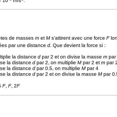
× 10
m/s
.
ètes de masses
m
et
M
s’attirent avec une force
F
lor
ées par une distance
d
. Que devient la force si :
tiplie la distance
d
par 2 et on divise la masse
m
par
ise la distance
d
par 2, on multiplie
M
par 2 et
m
par 
ise la distance
d
par 0.5, on multiplie
M
par 4
ise la distance
d
par 2 et on divise la masse
M
par 0.
6
F
,
F
, 2
F