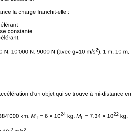
ance la charge franchit-elle :
élérant
sse constante
élérant.
2
0 N, 10’000 N, 9000 N (avec g=10 m/s
), 1 m, 10 m,
accélération d’un objet qui se trouve à mi-distance en
24
22
384’000 km.
M
= 6 × 10
kg.
M
= 7.34 × 10
kg.
T
L
-2
2