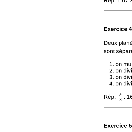
Rép. 1.07 
Exercice 4
Deux plan
sont sépar
on mul
on div
on div
on div
F
8
Rép.
, 1
Exercice 5