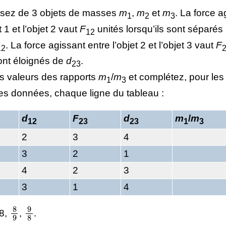
sez de 3 objets de masses
m
,
m
et
m
. La force a
1
2
3
t 1 et l’objet 2 vaut
F
unités lorsqu’ils sont séparés
12
. La force agissant entre l’objet 2 et l’objet 3 vaut
F
12
sont éloignés de
d
.
23
es valeurs des rapports
m
/
m
et complétez, pour les 
1
3
ces données, chaque ligne du tableau :
d
F
d
m
/
m
12
23
23
1
3
2
3
4
3
2
1
4
2
3
3
1
4
8
9
9
8
18,
,
.