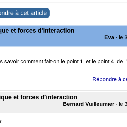
ndre à cet article
e et forces d’interaction
Eva
- le 
is savoir comment fait-on le point 1. et le point 4. de 
Répondre à c
ue et forces d’interaction
Bernard Vuilleumier
- le 
r,