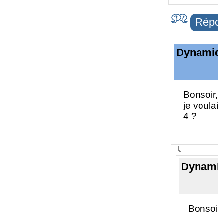
Répo
Dynamiqu
Bonsoir,
je voula
4 ?
Dynamiq
Bonsoi