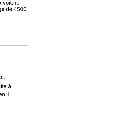
a voiture
age de 4500
l.
ite à
 en 1