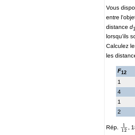
Vous dispo
entre l’obje
distance
d
lorsqu’ils 
Calculez l
les distan
F
12
1
4
1
2
1
12
Rép.
, 