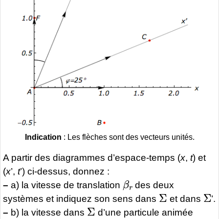
Indication
: Les flèches sont des vecteurs unités.
A partir des diagrammes d’espace-temps (
x
,
t
) et
(
x
’,
t
’) ci-dessus, donnez :
β
r
–
a) la vitesse de translation
des deux
Σ
Σ
systèmes et indiquez son sens dans
et dans
’.
Σ
–
b) la vitesse dans
d’une particule animée