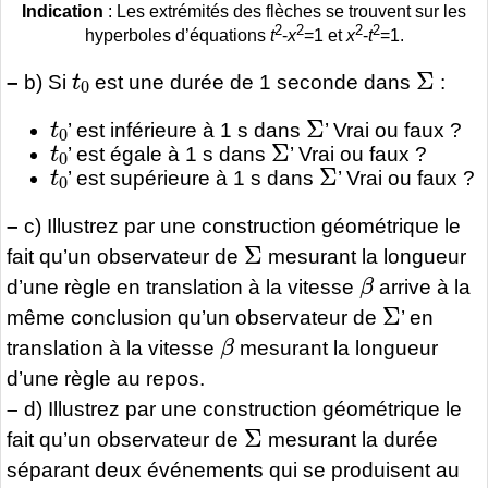
Indication
: Les extrémités des flèches se trouvent sur les
2
2
2
2
hyperboles d’équations
t
-
x
=1 et
x
-
t
=1.
t
0
Σ
–
b) Si
est une durée de 1 seconde dans
:
t
0
Σ
’ est inférieure à 1 s dans
’ Vrai ou faux ?
t
0
Σ
’ est égale à 1 s dans
’ Vrai ou faux ?
t
0
Σ
’ est supérieure à 1 s dans
’ Vrai ou faux ?
–
c) Illustrez par une construction géométrique le
Σ
fait qu’un observateur de
mesurant la longueur
β
d’une règle en translation à la vitesse
arrive à la
Σ
même conclusion qu’un observateur de
’ en
β
translation à la vitesse
mesurant la longueur
d’une règle au repos.
–
d) Illustrez par une construction géométrique le
Σ
fait qu’un observateur de
mesurant la durée
séparant deux événements qui se produisent au
Σ
β