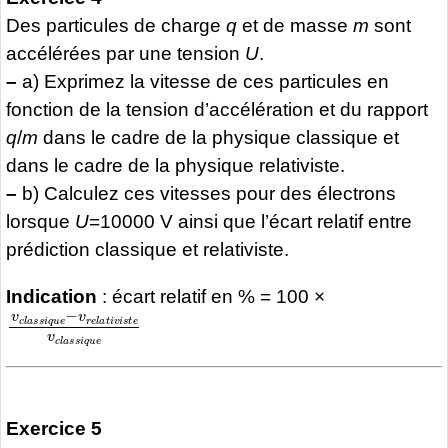
Des particules de charge
q
et de masse
m
sont
accélérées par une tension
U
.
–
a) Exprimez la vitesse de ces particules en
fonction de la tension d’accélération et du rapport
q
/
m
dans le cadre de la physique classique et
dans le cadre de la physique relativiste.
–
b) Calculez ces vitesses pour des électrons
lorsque
U
=10000 V ainsi que l’écart relatif entre
prédiction classique et relativiste.
Indication
: écart relatif en % = 100 ×
v
c
l
a
s
s
i
q
u
e
−
v
r
e
l
a
t
i
v
i
s
t
e
v
c
l
a
s
s
i
q
u
e
Exercice 5