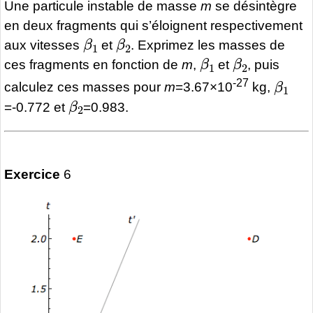
Une particule instable de masse
m
se désintègre
en deux fragments qui s’éloignent respectivement
β
1
β
2
aux vitesses
et
. Exprimez les masses de
β
1
β
2
ces fragments en fonction de
m
,
et
, puis
β
1
-27
calculez ces masses pour
m
=3.67×10
kg,
β
2
=-0.772 et
=0.983.
Exercice
6