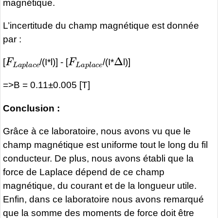
magnétique.
L’incertitude du champ magnétique est donnée
par :
F
L
a
p
l
a
c
e
F
L
a
p
l
a
c
e
Δ
[
/(I*l)] - [
/(I*
l)]
=>B = 0.11±0.005 [T]
Conclusion :
Grâce à ce laboratoire, nous avons vu que le
champ magnétique est uniforme tout le long du fil
conducteur. De plus, nous avons établi que la
force de Laplace dépend de ce champ
magnétique, du courant et de la longueur utile.
Enfin, dans ce laboratoire nous avons remarqué
que la somme des moments de force doit être