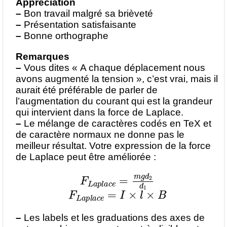
Appréciation
–
Bon travail malgré sa brièveté
–
Présentation satisfaisante
–
Bonne orthographe
Remarques
–
Vous dites « A chaque déplacement nous
avons augmenté la tension », c’est vrai, mais il
aurait été préférable de parler de
l’augmentation du courant qui est la grandeur
qui intervient dans la force de Laplace.
–
Le mélange de caractères codés en TeX et
de caractère normaux ne donne pas le
meilleur résultat. Votre expression de la force
de Laplace peut être améliorée :
F
L
a
p
l
a
c
e
=
m
g
d
2
d
1
F
L
a
p
l
a
c
e
=
I
×
l
×
B
–
Les labels et les graduations des axes de