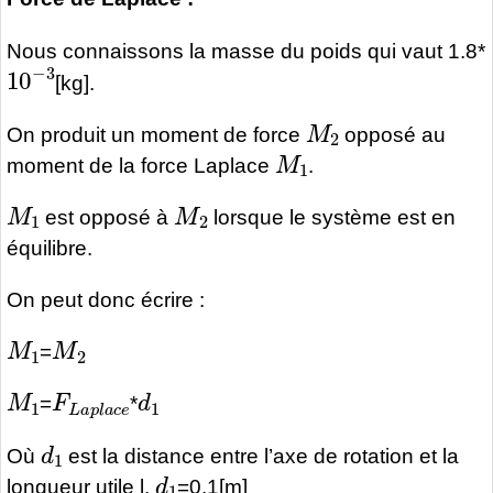
Nous connaissons la masse du poids qui vaut 1.8*
10
−
3
[kg].
M
2
On produit un moment de force
opposé au
M
1
moment de la force Laplace
.
M
1
M
2
est opposé à
lorsque le système est en
équilibre.
On peut donc écrire :
M
1
M
2
=
M
1
F
L
a
p
l
a
c
d
e
1
=
*
d
1
Où
est la distance entre l’axe de rotation et la
d
1
longueur utile l.
=0.1[m]