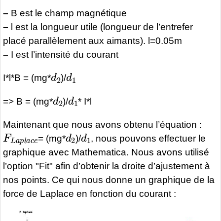
–
B est le champ magnétique
–
l est la longueur utile (longueur de l’entrefer
placé parallèlement aux aimants). l=0.05m
–
I est l’intensité du courant
d
2
d
1
I*l*B = (mg*
)/
d
2
d
1
=> B = (mg*
)/
* I*l
Maintenant que nous avons obtenu l’équation :
F
L
a
p
l
a
c
e
d
2
d
1
= (mg*
)/
, nous pouvons effectuer le
graphique avec Mathematica. Nous avons utilisé
l’option "Fit" afin d’obtenir la droite d’ajustement à
nos points. Ce qui nous donne un graphique de la
force de Laplace en fonction du courant :