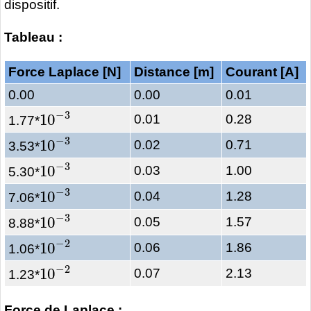
dispositif.
Tableau :
Force Laplace [N]
Distance [m]
Courant [A]
0.00
0.00
0.01
10
−
3
0.01
0.28
1.77*
10
−
3
0.02
0.71
3.53*
10
−
3
0.03
1.00
5.30*
10
−
3
0.04
1.28
7.06*
10
−
3
0.05
1.57
8.88*
10
−
2
0.06
1.86
1.06*
10
−
2
0.07
2.13
1.23*
Force de Laplace :