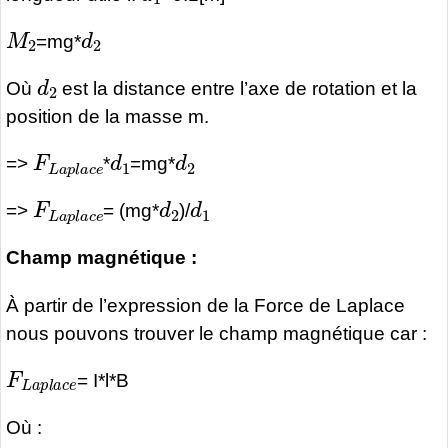
M
2
d
2
=mg*
d
2
Où
est la distance entre l’axe de rotation et la
position de la masse m.
F
L
a
p
l
a
c
d
e
1
d
2
=>
*
=mg*
F
L
a
p
l
a
c
e
d
2
d
1
=>
= (mg*
)/
Champ magnétique :
À partir de l’expression de la Force de Laplace
nous pouvons trouver le champ magnétique car :
F
L
a
p
l
a
c
e
= I*l*B
Où :