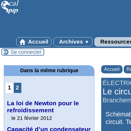
Accueil
Archives
Ressource
▼
Se connecter
Accueil
R
Dans la même rubrique
ÉLECTRI
1
2
Le circu
Brancheme
La loi de Newton pour le
refroidissement
Schémati
le 21 février 2012
circuit. 
Capacité d’un condensateur