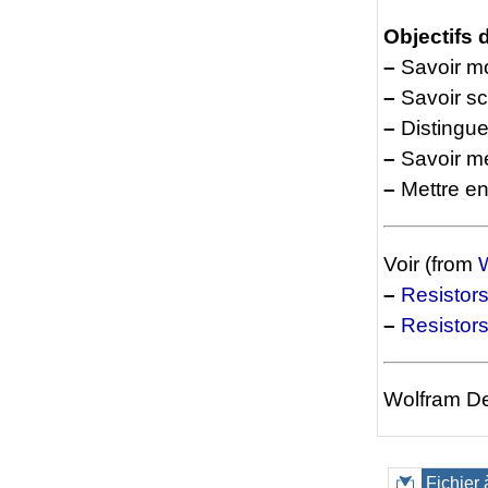
Objectifs 
–
Savoir mo
–
Savoir sc
–
Distingue
–
Savoir me
–
Mettre en 
Voir (from
–
Resistors
–
Resistors
Wolfram De
Fichier 