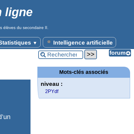
 ligne
s élèves du secondaire II.
tatistiques
Intelligence artificielle
▼
Mots-clés associés
niveau :
2PYdf
d’un