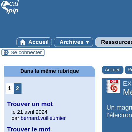
Accueil
Archives
Ressource
▼
Se connecter
Accueil
R
Dans la même rubrique
EX
1
2
Me
Trouver un mot
Un magné
le 21 avril 2024
l’électron
par
bernard.vuilleumier
Trouver le mot