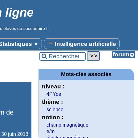
 ligne
s élèves du secondaire II.
tatistiques
Intelligence artificielle
▼
Mots-clés associés
niveau :
4PYos
thème :
science
/m de
notion :
champ magnétique
e/m
e
30 juin 2013
électromagnétisme