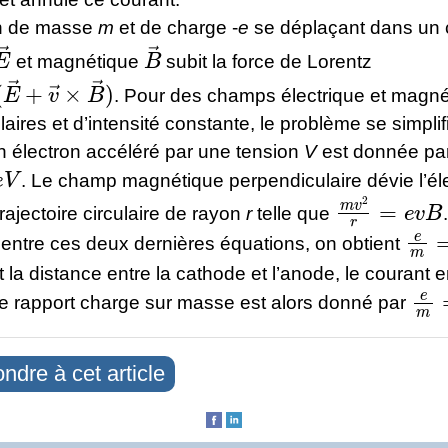
on de masse
m
et de charge -
e
se déplaçant dans un
E
→
B
→
et magnétique
subit la force de Lorentz
e
(
E
→
+
v
→
×
B
→
)
. Pour des champs électrique et magné
aires et d’intensité constante, le problème se simplif
n électron accéléré par une tension
V
est donnée pa
V
. Le champ magnétique perpendiculaire dévie l’él
m
v
2
r
=
e
v
B
rajectoire circulaire de rayon
r
telle que
e
m
entre ces deux dernières équations, on obtient
 la distance entre la cathode et l’anode, le courant e
e
m
Le rapport charge sur masse est alors donné par
ndre à cet article