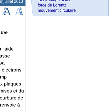
r juillet 2013
force de Lorentz
mouvement circulaire
 the
 l’aide
basse
 sa
s électrons
hamp
ux plaques
umises et du
 courbure de
 renvoie à