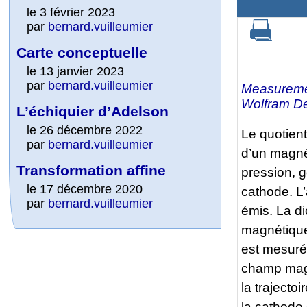
le 3 février 2023
par
bernard.vuilleumier
Carte conceptuelle
le 13 janvier 2023
par
bernard.vuilleumier
Measureme
Wolfram De
L’échiquier d’Adelson
le 26 décembre 2022
Le quotient
par
bernard.vuilleumier
d’un magné
Transformation affine
pression, 
le 17 décembre 2020
cathode. L’
par
bernard.vuilleumier
émis. La d
magnétiqu
est mesuré
champ ma
la trajecto
la cathode 