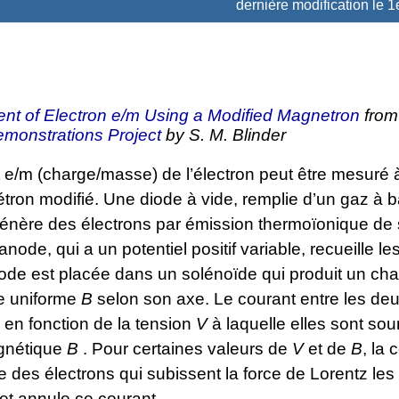
dernière modification le 1e
nt of Electron
e
/
m
Using a Modified Magnetron
from
monstrations Project
by S. M. Blinder
 e/m (charge/masse) de l’électron peut être mesuré à
tron modifié. Une diode à vide, remplie d’un gaz à 
génère des électrons par émission thermoïonique de
anode, qui a un potentiel positif variable, recueille le
iode est placée dans un solénoïde qui produit un c
e uniforme
B
selon son axe. Le courant entre les de
 en fonction de la tension
V
à laquelle elles sont so
gnétique
B
. Pour certaines valeurs de
V
et de
B
, la
ire des électrons qui subissent la force de Lorentz les
et annule ce courant.