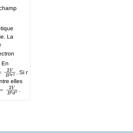
 champ
tique
ie. La
r
ectron
. En
=
2
V
B
2
r
2
. Si
r
ntre elles
=
2
V
B
2
d
2
.