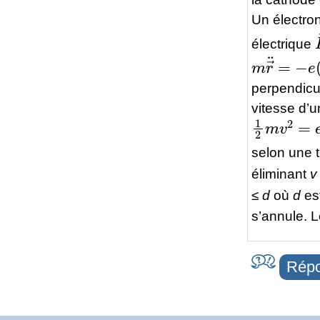
Un électr
électrique
m
r
→
¨
=
−
perpendicul
vitesse d’u
1
2
m
v
2
=
e
selon une t
éliminant
v
≤
d
où
d
est
s’annule. 
Répo