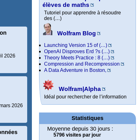
élèves de maths
Tutoriel pour apprendre à résoudre
des (…)
ion
Wolfram Blog
Launching Version 15 of (…)
OpenAI Disproves Erd ?s (…)
ril 2026
Theory Meets Practice : 8 (…)
Compression and Recompression
A Data Adventure in Boston,
Wolfram|Alpha
Idéal pour rechercher de l’information
r mars 2026
Statistiques
Moyenne depuis 30 jours :
données
5796 visites par jour