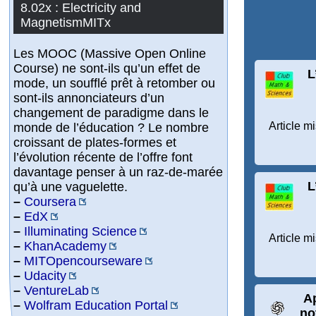
8.02x : Electricity and
MagnetismMITx
Les MOOC (Massive Open Online
Course) ne sont-ils qu’un effet de
L
mode, un soufflé prêt à retomber ou
sont-ils annonciateurs d’un
changement de paradigme dans le
Article m
monde de l’éducation ? Le nombre
croissant de plates-formes et
l’évolution récente de l’offre font
davantage penser à un raz-de-marée
L
qu’à une vaguelette.
–
Coursera
–
EdX
–
Illuminating Science
Article mi
–
KhanAcademy
–
MITOpencourseware
–
Udacity
–
VentureLab
Ap
–
Wolfram Education Portal
no