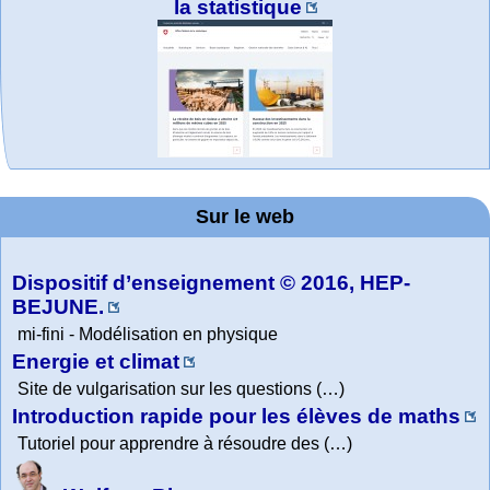
la statistique
MATHCURVE.CO
WolframTones :
Arts-Scènes
Wolfram web
Online math
TED Talks
Wolfram
Wolfram
Wolfram
Education Portal
Demonstrations
Mathematica
practice and
resources
Generate a
M
Project. College
Composition
Sur le web
lessons
Tutorial
Collection
Physics
Dispositif d’enseignement © 2016, HEP-
BEJUNE.
mi-fini - Modélisation en physique
Energie et climat
Site de vulgarisation sur les questions (…)
Introduction rapide pour les élèves de maths
Tutoriel pour apprendre à résoudre des (…)