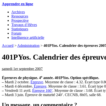
Apprendre en ligne
Archives
Ressources
Prospective
Travaux d’élèves
Statistiques
Forum
Intelligence artificielle
Accueil
>
Administration
>
401PYos. Calendrier des épreuves 200
401PYos. Calendrier des épreuv
samedi 1er septembre 2007
e
Épreuves de physique. 4
année. 401PYos. Option spécifique.
–
Mardi 2 octobre.
Épreuve
. Moyenne de classe : 4.32. Écart type 0.8
–
Mardi 4 décembre.
Épreuve
. Moyenne de classe : 3.61. Écart type 0
–
Vendredi 11 avril.
Épreuve 160’
. Moyenne de classe : 3.68. Écart ty
–
Mardi 3 juin. Épreuve de maturité 240’. CECNB, 8h05, salle 68.
Un message, un commentaire ?