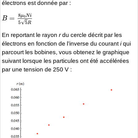
électrons est donnée par :
B
=
8
μ
0
N
i
5
5
R
En reportant le rayon
r
du cercle décrit par les
électrons en fonction de l’inverse du courant
i
qui
parcourt les bobines, vous obtenez le graphique
suivant lorsque les particules ont été accélérées
par une tension de 250 V :