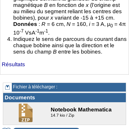
magnétique
B
en fonction de
x
(l’origine est
au milieu du segment reliant les centres des
bobines), pour
x
variant de -15 à +15 cm.
Données
:
R
= 6 cm,
N
= 160,
i
= 3 A, μ
= 4π
0
-7
-1
-1
10
VsA
m
.
Indiquez le sens de parcours du courant dans
chaque bobine ainsi que la direction et le
sens du champ
B
entre les bobines.
Résultats
Fichier à télécharger :
Documents
Notebook Mathematica
14.7 kio / Zip