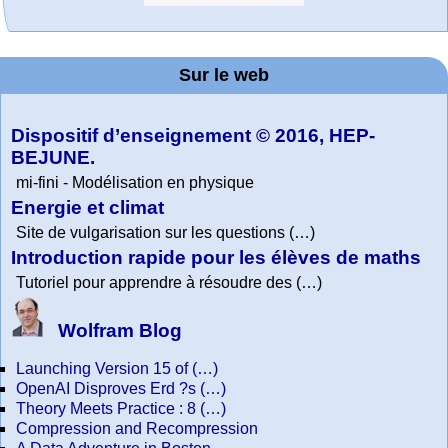
Office fédéral de
La société 2018
WolframTones :
Arts-Scènes
Wolfram web
Online math
Wolfram
Wolfram
Wolfram
Education Portal
expliquée à mon
Demonstrations
la statistique
Mathematica
practice and
resources
Generate a
Project. College
Composition
grand-père
Sur le web
lessons
Tutorial
Collection
Physics
Dispositif d’enseignement © 2016, HEP-
BEJUNE.
mi-fini - Modélisation en physique
Energie et climat
Site de vulgarisation sur les questions (…)
Introduction rapide pour les élèves de maths
Tutoriel pour apprendre à résoudre des (…)
Wolfram Blog
Launching Version 15 of (…)
OpenAI Disproves Erd ?s (…)
Theory Meets Practice : 8 (…)
Compression and Recompression