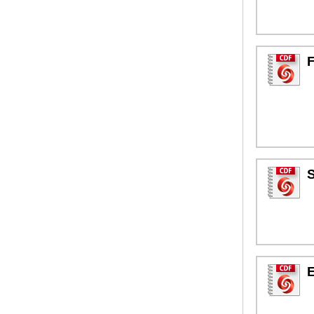
F
S
E