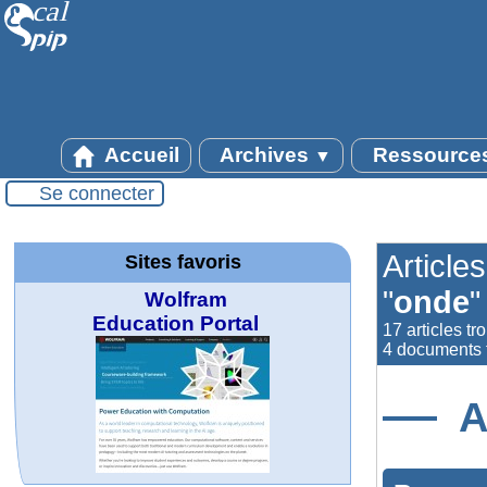
Accueil
Archives
Ressource
▼
Se connecter
Article
Sites favoris
"
onde
"
Wolfram
Education Portal
17 articles tr
4 documents t
A
MATHCURVE.CO
Office fédéral de
WolframTones :
La société 2018
Wolfram web
Online math
TED Talks
Wolfram
Wolfram