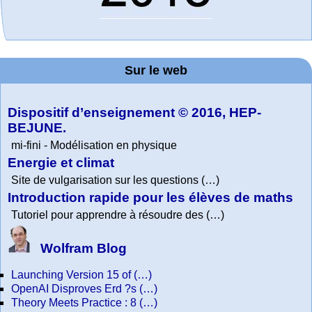
MATHCURVE.CO
Office fédéral de
WolframTones :
Arts-Scènes
Wolfram web
Online math
TED Talks
Wolfram
Wolfram
Education Portal
Demonstrations
la statistique
practice and
resources
Generate a
M
Project. College
Composition
Sur le web
lessons
Physics
Dispositif d’enseignement © 2016, HEP-
BEJUNE.
mi-fini - Modélisation en physique
Energie et climat
Site de vulgarisation sur les questions (…)
Introduction rapide pour les élèves de maths
Tutoriel pour apprendre à résoudre des (…)
Wolfram Blog
Launching Version 15 of (…)
OpenAI Disproves Erd ?s (…)
Theory Meets Practice : 8 (…)