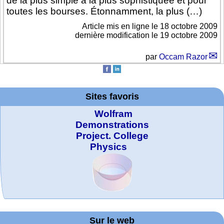
de la plus simple à la plus sophistiquée et pour
toutes les bourses. Étonnamment, la plus (…)
Article mis en ligne le
18 octobre 2009
dernière modification le 19 octobre 2009
par
Occam Razor
Sites favoris
Wolfram
Demonstrations
Project. College
Physics
MATHCURVE.CO
Office fédéral de
WolframTones :
La société 2018
Arts-Scènes
Wolfram web
Online math
TED Talks
Wolfram
Education Portal
expliquée à mon
la statistique
practice and
resources
Generate a
M
Composition
grand-père
Sur le web
lessons