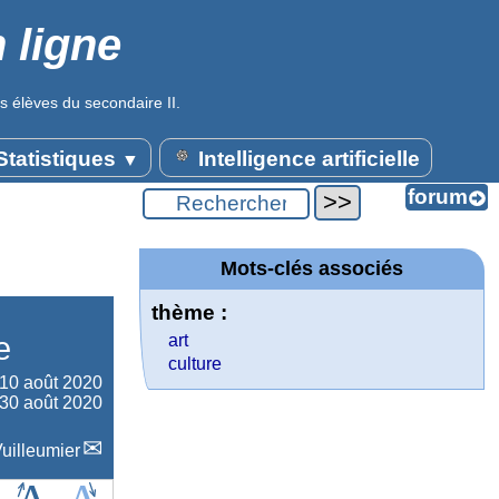
 ligne
s élèves du secondaire II.
tatistiques
Intelligence artificielle
▼
Mots-clés associés
thème :
e
art
culture
10 août 2020
 30 août 2020
uilleumier