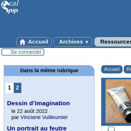
Accueil
Archives
Ressource
▼
Se connecter
Accueil
R
Dans la même rubrique
1
2
Dessin d’imagination
le 22 août 2022
par
Vinciane Vuilleumier
Un portrait au feutre