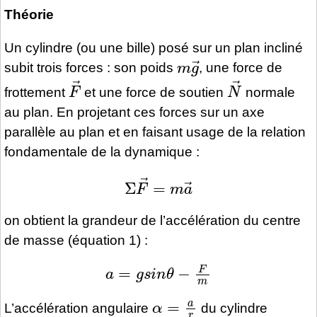
Théorie
Un cylindre (ou une bille) posé sur un plan incliné
m
g
→
subit trois forces : son poids
, une force de
F
→
N
→
frottement
et une force de soutien
normale
au plan. En projetant ces forces sur un axe
parallèle au plan et en faisant usage de la relation
fondamentale de la dynamique :
Σ
F
→
=
m
a
→
on obtient la grandeur de l’accélération du centre
de masse (équation 1) :
a
=
g
s
i
n
θ
−
F
m
α
=
a
r
L’accélération angulaire
du cylindre