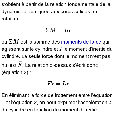
s’obtient à partir de la relation fondamentale de la
dynamique appliquée aux corps solides en
rotation :
Σ
M
=
I
α
Σ
M
où
est la somme des
moments de force
qui
I
agissent sur le cylindre et
le moment d’inertie du
cylindre. La seule force dont le moment n’est pas
F
→
.
nul est
La relation ci-dessus s’écrit donc
(équation 2) :
F
r
=
I
α
En éliminant la force de frottement entre l’équation
1 et l’équation 2, on peut exprimer l’accélération
a
du cylindre en fonction du moment d’inertie :