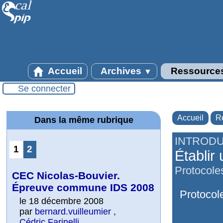
Accueil
Archives
Ressource
▼
Se connecter
Accueil
R
Dans la même rubrique
INTRODU
1
2
Établir
Protocoles
CEC Nicolas-Bouvier.
Épreuve commune IDS 2008
Protocole
le 18 décembre 2008
par
bernard.vuilleumier
,
Cédric Farinelli
,