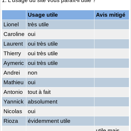
1. L’usage du site vous paraît-il utile ?
Usage utile
Avis mitigé
Lionel
très utile
Caroline
oui
Laurent
oui très utile
Thierry
oui très utile
Aymeric
oui très utile
Andrei
non
Mathieu
oui
Antonio
tout à fait
Yannick
absolument
Nicolas
oui
Rioza
évidemment utile
utile mais