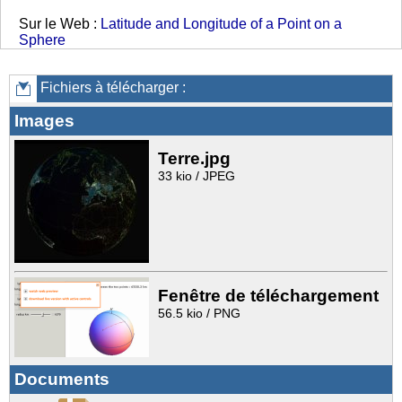
Sur le Web :
Latitude and Longitude of a Point on a
Sphere
Fichiers à télécharger :
Images
Terre.jpg
33 kio / JPEG
Fenêtre de téléchargement
56.5 kio / PNG
Documents