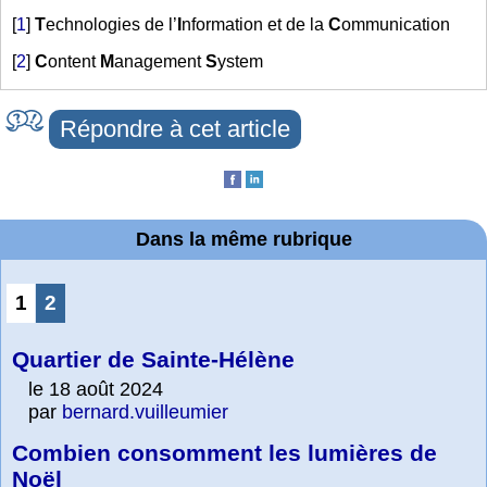
[
1
]
T
echnologies de l’
I
nformation et de la
C
ommunication
[
2
]
C
ontent
M
anagement
S
ystem
Répondre à cet article
Dans la même rubrique
1
2
Quartier de Sainte-Hélène
le 18 août 2024
par
bernard.vuilleumier
Combien consomment les lumières de
Noël