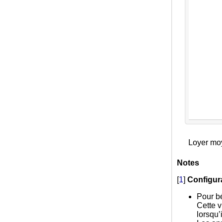
Loyer moy
Notes
[
1
]
Configur
Pour bé
Cette v
lorsqu’