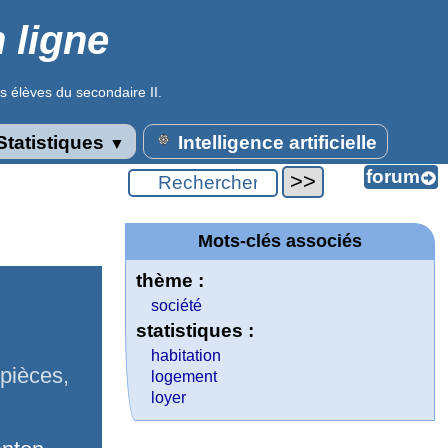
 ligne
s élèves du secondaire II.
tatistiques
Intelligence artificielle
▼
Mots-clés associés
thème :
société
statistiques :
habitation
pièces,
logement
loyer