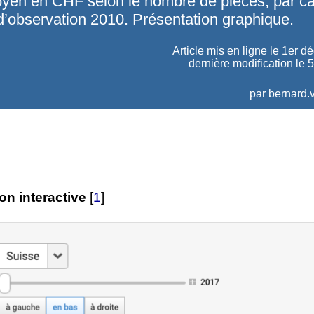
yen en CHF selon le nombre de pièces, par ca
d’observation 2010. Présentation graphique.
Article mis en ligne le
1er d
dernière modification le 
par
bernard.v
on interactive
[
1
]