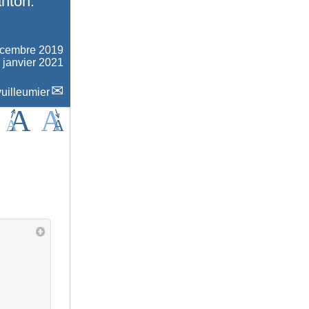
nton.
écembre 2019
5 janvier 2021
uilleumier