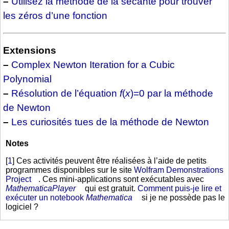
–
Utilisez la méthode de la sécante pour trouver
les zéros d’une fonction
Extensions
–
Complex Newton Iteration for a Cubic
Polynomial
–
Résolution de l’équation
f
(
x
)=0 par la méthode
de Newton
–
Les curiosités tues de la méthode de Newton
Notes
[
1
]
Ces activités peuvent être réalisées à l’aide de petits
programmes disponibles sur le site
Wolfram Demonstrations
Project
. Ces mini-applications sont exécutables avec
MathematicaPlayer
qui est gratuit.
Comment puis-je lire et
exécuter un notebook
Mathematica
si je ne possède pas le
logiciel ?