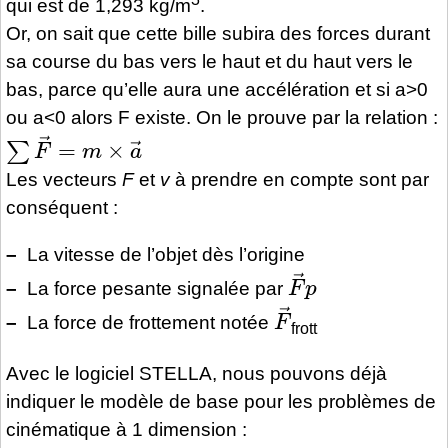
qui est de 1,293 kg/m
.
Or, on sait que cette bille subira des forces durant
sa course du bas vers le haut et du haut vers le
bas, parce qu’elle aura une accélération et si a>0
ou a<0 alors F existe. On le prouve par la relation :
∑
F
→
=
m
×
a
→
Les vecteurs
F
et
v
à prendre en compte sont par
conséquent :
–
La vitesse de l’objet dès l’origine
F
→
p
–
La force pesante signalée par
F
→
–
La force de frottement notée
frott
Avec le logiciel STELLA, nous pouvons déjà
indiquer le modèle de base pour les problèmes de
cinématique à 1 dimension :