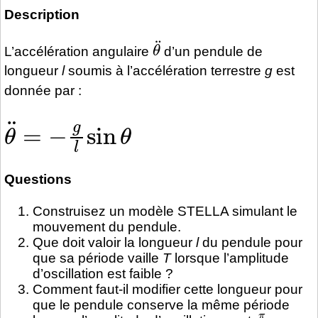
Description
θ
¨
L’accélération angulaire
d’un pendule de
longueur
l
soumis à l’accélération terrestre
g
est
donnée par :
θ
¨
=
−
g
l
sin
θ
Questions
Construisez un modèle STELLA simulant le
mouvement du pendule.
Que doit valoir la longueur
l
du pendule pour
que sa période vaille
T
lorsque l’amplitude
d’oscillation est faible ?
Comment faut-il modifier cette longueur pour
que le pendule conserve la même période
π
2