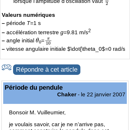
lorsque l’amplitude d’oscillation vaut
Valeurs numériques
–
période
T
=1 s
2
–
accélération terrestre
g
=9.81 m/s
θ
0
π
10
–
angle initial
=
–
vitesse angulaire initiale
$\dot{\theta_0$
=0 rad/s
Répondre à cet article
Période du pendule
Chaker
- le 22 janvier 2007
Bonsoir M. Vuilleumier,
je voulais savoir, car je ne n’arrive pas,